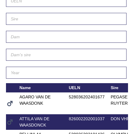
Name
UELN
Sire
AGARO VAN DE
528036202401677
PEGASE VA
WAASDONK
RUYTERSH
ATTILA VAN DE
826002202001037
DON VHP Z
WAASDONCK