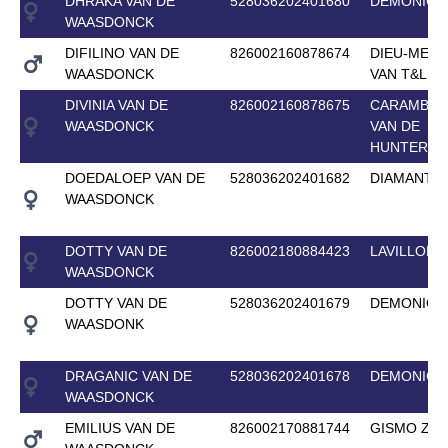
DHRAKA VAN DE
528036202401680
DEMONIC 
WAASDONCK
DIFILINO VAN DE
826002160878674
DIEU-MERC
WAASDONCK
VAN T&L
DIVINIA VAN DE
826002160878675
CARAMBOL
WAASDONCK
VAN DE
HUNTERS
DOEDALOEP VAN DE
528036202401682
DIAMANTI
WAASDONCK
DOTTY VAN DE
826002180884423
LAVILLON
WAASDONCK
DOTTY VAN DE
528036202401679
DEMONIC 
WAASDONK
DRAGANIC VAN DE
528036202401678
DEMONIC 
WAASDONCK
EMILIUS VAN DE
826002170881744
GISMO Z