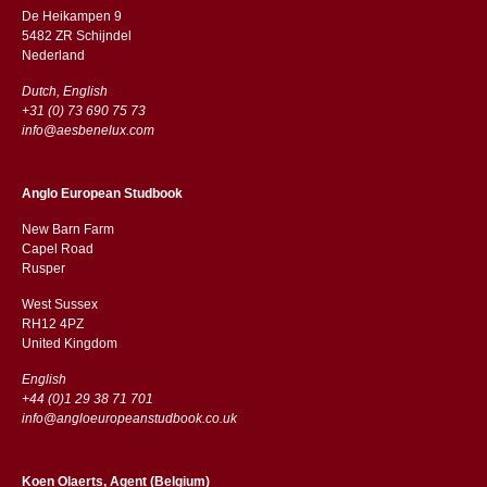
De Heikampen 9
5482 ZR Schijndel
​​Nederland
Dutch, English
+31 (0) 73 690 75 73
info@aesbenelux.com
Anglo European Studbook
New Barn Farm
Capel Road
​​Rusper
West Sussex
RH12 4PZ
​​United Kingdom
English
+44 (0)1 29 38 71 701
info@angloeuropeanstudbook.co.uk
Koen Olaerts, Agent (Belgium)