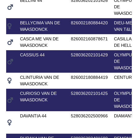
BELLINI 44
528036202101426
OLYMPUS 
DE
WAASDON
BELLYCIMA VAN DE
826002180884420
DIEU-MERC
WAASDONCK
VAN T&L
CASCA ME VAN DE
826002160878671
CASILLAS 
WAASDONCK
DE HELLE
CASSIUS 44
528036202101429
OLYMPUS 
DE
WAASDON
CLINTURIA VAN DE
826002180884419
CENTURIO
WAASDONCK
CURIOSO VAN DE
528036202101425
OLYMPUS 
WAASDONCK
DE
WAASDON
DAVANTIA 44
528036202500966
DIAMANTI