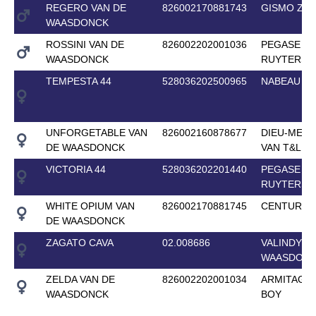
REGERO VAN DE
826002170881743
GISMO Z
WAASDONCK
ROSSINI VAN DE
826002202001036
PEGASE VA
WAASDONCK
RUYTERSH
TEMPESTA 44
528036202500965
NABEAU DH
UNFORGETABLE VAN
826002160878677
DIEU-MERC
DE WAASDONCK
VAN T&L
VICTORIA 44
528036202201440
PEGASE VA
RUYTERSH
WHITE OPIUM VAN
826002170881745
CENTURIO
DE WAASDONCK
ZAGATO CAVA
02.008686
VALINDY V
WAASDON
ZELDA VAN DE
826002202001034
ARMITAGE
WAASDONCK
BOY