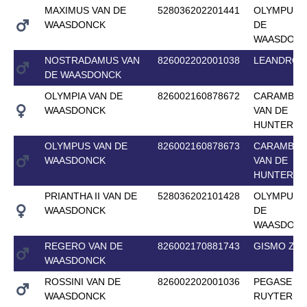
MAXIMUS VAN DE
528036202201441
OLYMPUS 
WAASDONCK
DE
WAASDON
NOSTRADAMUS VAN
826002202001038
LEANDRO 
DE WAASDONCK
OLYMPIA VAN DE
826002160878672
CARAMBOL
WAASDONCK
VAN DE
HUNTERS
OLYMPUS VAN DE
826002160878673
CARAMBOL
WAASDONCK
VAN DE
HUNTERS
PRIANTHA II VAN DE
528036202101428
OLYMPUS 
WAASDONCK
DE
WAASDON
REGERO VAN DE
826002170881743
GISMO Z
WAASDONCK
ROSSINI VAN DE
826002202001036
PEGASE VA
WAASDONCK
RUYTERSH