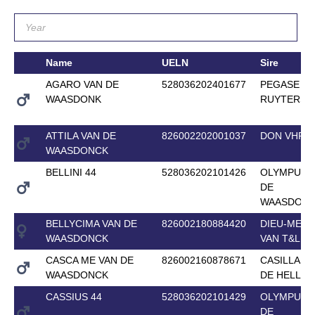
Name
UELN
Sire
AGARO VAN DE
528036202401677
PEGASE VA
WAASDONK
RUYTERSH
ATTILA VAN DE
826002202001037
DON VHP Z
WAASDONCK
BELLINI 44
528036202101426
OLYMPUS 
DE
WAASDON
BELLYCIMA VAN DE
826002180884420
DIEU-MERC
WAASDONCK
VAN T&L
CASCA ME VAN DE
826002160878671
CASILLAS 
WAASDONCK
DE HELLE
CASSIUS 44
528036202101429
OLYMPUS 
DE