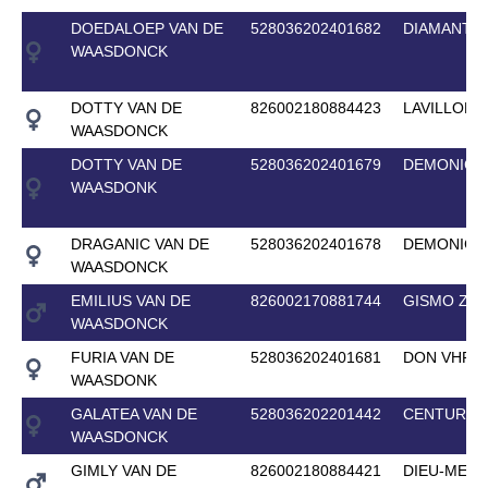
DOEDALOEP VAN DE
528036202401682
DIAMANTI
WAASDONCK
DOTTY VAN DE
826002180884423
LAVILLON
WAASDONCK
DOTTY VAN DE
528036202401679
DEMONIC 
WAASDONK
DRAGANIC VAN DE
528036202401678
DEMONIC 
WAASDONCK
EMILIUS VAN DE
826002170881744
GISMO Z
WAASDONCK
FURIA VAN DE
528036202401681
DON VHP Z
WAASDONK
GALATEA VAN DE
528036202201442
CENTURIO
WAASDONCK
GIMLY VAN DE
826002180884421
DIEU-MERC