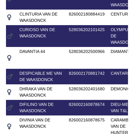
WAASDON
CLINTURIA VAN DE
826002180884419
CENTURIO
WAASDONCK
CURIOSO VAN DE
528036202101425
OLYMPUS 
WAASDONCK
DE
WAASDON
DAVANTIA 44
528036202500966
DIAMANTI
DESPICABLE ME VAN
826002170881742
CANTARIO
DE WAASDONCK
DHRAKA VAN DE
528036202401680
DEMONIC 
WAASDONCK
DIFILINO VAN DE
826002160878674
DIEU-MERC
WAASDONCK
VAN T&L
DIVINIA VAN DE
826002160878675
CARAMBOL
WAASDONCK
VAN DE
HUNTERS