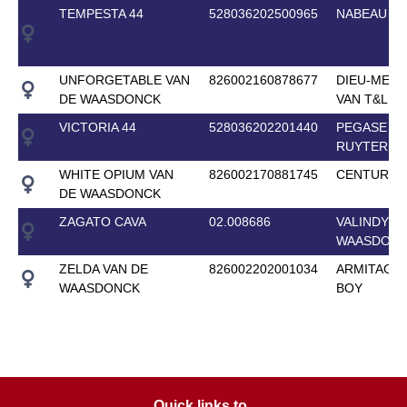
TEMPESTA 44
528036202500965
NABEAU DH
UNFORGETABLE VAN
826002160878677
DIEU-MERC
DE WAASDONCK
VAN T&L
VICTORIA 44
528036202201440
PEGASE VA
RUYTERSH
WHITE OPIUM VAN
826002170881745
CENTURIO
DE WAASDONCK
ZAGATO CAVA
02.008686
VALINDY V
WAASDON
ZELDA VAN DE
826002202001034
ARMITAGE
WAASDONCK
BOY
Quick links to