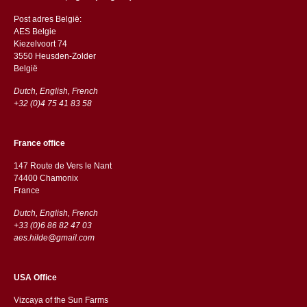
Post adres België:
AES Belgie
Kiezelvoort 74
3550 Heusden-Zolder
België
Dutch, English, French
+32 (0)4 75 41 83 58
France office
147 Route de Vers le Nant
74400 Chamonix
France
Dutch, English, French
+33 (0)6 86 82 47 03
aes.hilde@gmail.com
USA Office
Vizcaya of the Sun Farms