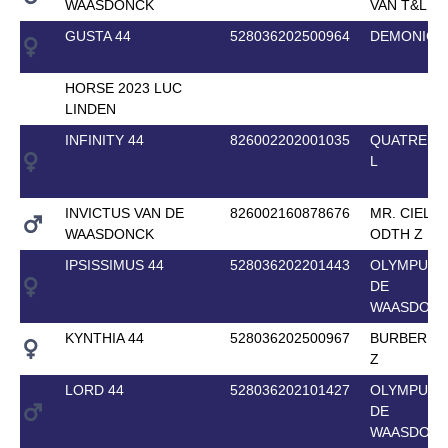
WAASDONCK
VAN T&L
GUSTA 44
528036202500964
DEMONIC 
HORSE 2023 LUC
LINDEN
INFINITY 44
826002202001035
QUATRE MA
L
INVICTUS VAN DE
826002160878676
MR. CIELO
WAASDONCK
ODTH Z
IPSISSIMUS 44
528036202201443
OLYMPUS 
DE
WAASDON
KYNTHIA 44
528036202500967
BURBERRY
Z
LORD 44
528036202101427
OLYMPUS 
DE
WAASDON