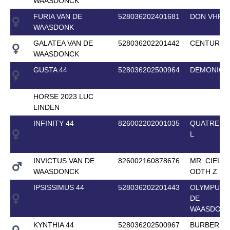
WAASDONCK
FURIA VAN DE
528036202401681
DON VHP Z
WAASDONK
GALATEA VAN DE
528036202201442
CENTURIO
WAASDONCK
GUSTA 44
528036202500964
DEMONIC 
HORSE 2023 LUC
LINDEN
INFINITY 44
826002202001035
QUATRE MA
L
INVICTUS VAN DE
826002160878676
MR. CIELO
WAASDONCK
ODTH Z
IPSISSIMUS 44
528036202201443
OLYMPUS 
DE
WAASDON
KYNTHIA 44
528036202500967
BURBERRY