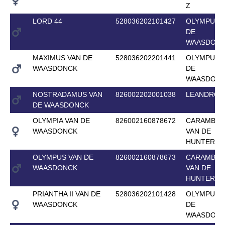
Z
LORD 44
528036202101427
OLYMPUS 
DE
WAASDON
MAXIMUS VAN DE
528036202201441
OLYMPUS 
WAASDONCK
DE
WAASDON
NOSTRADAMUS VAN
826002202001038
LEANDRO 
DE WAASDONCK
OLYMPIA VAN DE
826002160878672
CARAMBOL
WAASDONCK
VAN DE
HUNTERS
OLYMPUS VAN DE
826002160878673
CARAMBOL
WAASDONCK
VAN DE
HUNTERS
PRIANTHA II VAN DE
528036202101428
OLYMPUS 
WAASDONCK
DE
WAASDON