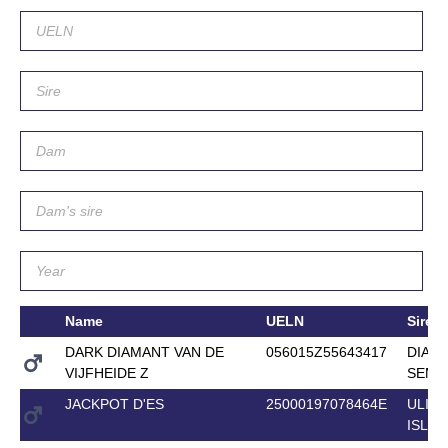
Name
UELN
Sire
DARK DIAMANT VAN DE
056015Z55643417
DIAM
VIJFHEIDE Z
SEMI
JACKPOT D'ES
25000197078464E
ULIO
ISLES