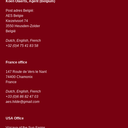
Koen Olaerts, Agent (Belgium)
Post adres België:
AES Belgie
Kiezelvoort 74
3550 Heusden-Zolder
België
Dutch, English, French
+32 (0)4 75 41 83 58
France office
147 Route de Vers le Nant
74400 Chamonix
France
Dutch, English, French
+33 (0)6 86 82 47 03
aes.hilde@gmail.com
USA Office
Vizcaya of the Sun Farms