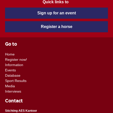
Quick links to
Sign up for an event
Register a horse
Go to
Home
Register now!
Information
Events
Database
Sport Results
Media
Interviews
Contact
Stichting AES Kantoor