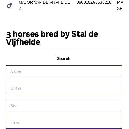
MAJOR VAN DE VIJFHEIDE
056015Z55638218
MARK
Z
SPIE
3 horses bred by Stal de
Vijfheide
Search