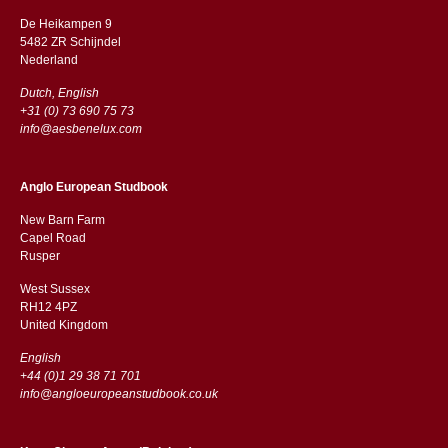
De Heikampen 9
5482 ZR Schijndel
​​Nederland
Dutch, English
+31 (0) 73 690 75 73
info@aesbenelux.com
Anglo European Studbook
New Barn Farm
Capel Road
​​Rusper
West Sussex
RH12 4PZ
​​United Kingdom
English
+44 (0)1 29 38 71 701
info@angloeuropeanstudbook.co.uk