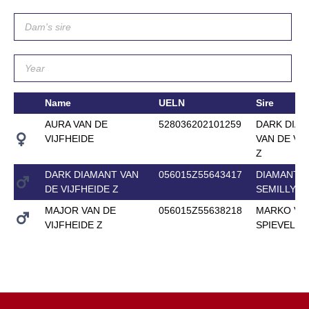
Name
UELN
Sire
AURA VAN DE
528036202101259
DARK DIA
VIJFHEIDE
VAN DE VI
Z
DARK DIAMANT VAN
056015Z55643417
DIAMANT 
DE VIJFHEIDE Z
SEMILLY
MAJOR VAN DE
056015Z55638218
MARKO VA
VIJFHEIDE Z
SPIEVELD