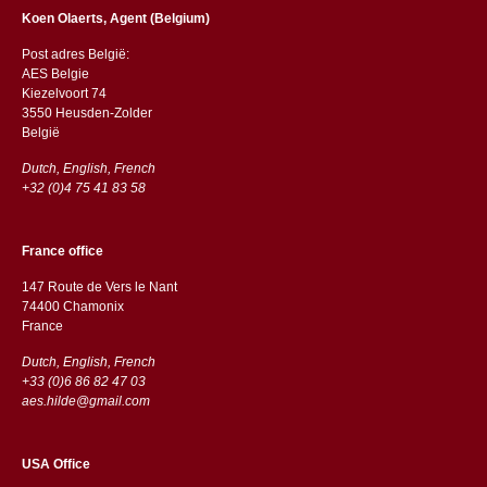
Koen Olaerts, Agent (Belgium)
Post adres België:
AES Belgie
Kiezelvoort 74
3550 Heusden-Zolder
België
Dutch, English, French
+32 (0)4 75 41 83 58
France office
147 Route de Vers le Nant
74400 Chamonix
France
Dutch, English, French
+33 (0)6 86 82 47 03
aes.hilde@gmail.com
USA Office