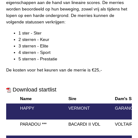
eigenschappen aan de hand van lineaire scores. De merries
worden beoordeeld op hun beweging, zowel vrij als tijdens het
lopen op een harde ondergrond. De merries kunnen de
volgende statussen verkrijgen:
1 ster - Ster
2 sterren - Keur
3 sterren - Elite
4 sterren - Sport
5 sterren - Prestatie
De kosten voor het keuren van de merrie is €25,-
Download startlist
Name
Sire
Dam's Sire
HAPPY
VERMONT
GARANCO
PARADOU ***
BACARDI II VDL
VOLTAIRE