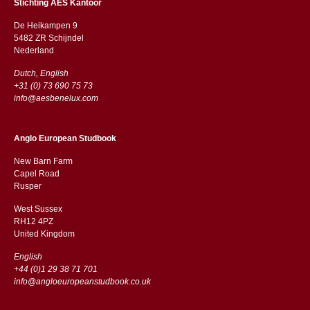
Stichting AES Kantoor
De Heikampen 9
5482 ZR Schijndel
​​Nederland
Dutch, English
+31 (0) 73 690 75 73
info@aesbenelux.com
Anglo European Studbook
New Barn Farm
Capel Road
​​Rusper
West Sussex
RH12 4PZ
​​United Kingdom
English
+44 (0)1 29 38 71 701
info@angloeuropeanstudbook.co.uk