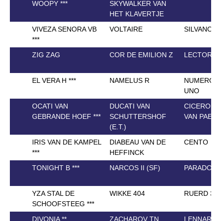
WOOPY ***
SKYWALKER VAN
HET KLAVERTJE
VIVEZA SENORA VB
VOLTAIRE
SILVANO
***
ZIG ZAG
COR DE EMILION Z
LECTOR
EL VERA H ***
NAMELUS R
NUMERO
UNO
OCATI VAN
DUCATI VAN
CICERO Z
GEBRANDE HOEF ***
SCHUTTERSHOF
VAN PAEM
(E.T.)
IRIS VAN DE KAMPEL
DIABEAU VAN DE
CENTO
***
HEFFINCK
TONIGHT B ***
NARCOS II (SF)
PARADOX I
YZA STAL DE
WIKKE 404
RUERD 31
SCHOOFSTEEG ***
DIVONIA **
ZACHAROV TN
LENNARD