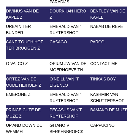
PARADIJS
DIVINUS VAN DE
DOURKHAN HERO
BENTLEY VAN DE
KAPEL Z
Z
KAPEL
URBAIN TER
EMERALD VAN 'T
NABAB DE REVE
BUNDER
RUYTERSHOF
CANT TOUCH HOF
CASAGO
PARCO
TER BRUGGEN Z
O VALCO Z
OPIUM JW VAN DE
CONTACT ME
J
MOERHOEVE TN
ORTEZ VAN DE
O'NEILL VAN 'T
TINKA'S BOY
OUDE HEIHOEF Z
EIGENLO
EMERONE Z
EMERALD VAN 'T
KASHMIR VAN
RUYTERSHOF
SCHUTTERSHOF
PRINCE CUTE DE
PEGASUS VAN'T
BAMAKO DE MUZE
J
MUZE Z
RUYTERSHOF
UP AND DOWN DE
GITANO V
CAPPUCINO
WEMMEL
BERKENBROECK