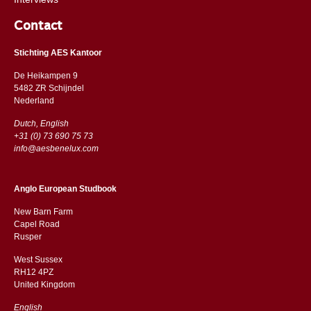
Contact
Stichting AES Kantoor
De Heikampen 9
5482 ZR Schijndel
​​Nederland
Dutch, English
+31 (0) 73 690 75 73
info@aesbenelux.com
Anglo European Studbook
New Barn Farm
Capel Road
​​Rusper
West Sussex
RH12 4PZ
​​United Kingdom
English