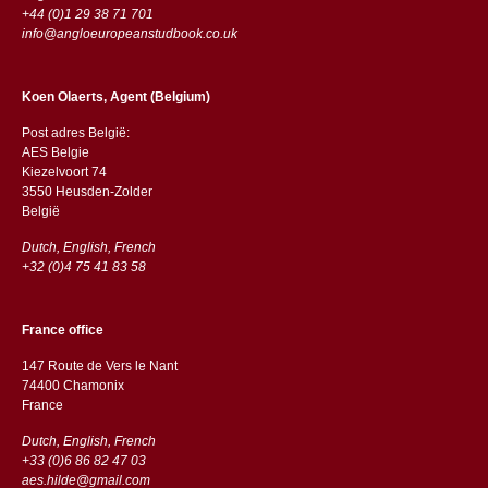
+44 (0)1 29 38 71 701
info@angloeuropeanstudbook.co.uk
Koen Olaerts, Agent (Belgium)
Post adres België:
AES Belgie
Kiezelvoort 74
3550 Heusden-Zolder
België
Dutch, English, French
+32 (0)4 75 41 83 58
France office
147 Route de Vers le Nant
74400 Chamonix
France
Dutch, English, French
+33 (0)6 86 82 47 03
aes.hilde@gmail.com