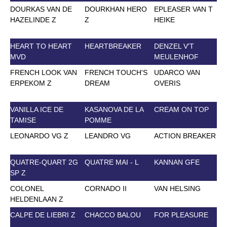
DOURKAS VAN DE
DOURKHAN HERO
EPLEASER VAN T
HAZELINDE Z
Z
HEIKE
HEART TO HEART
HEARTBREAKER
DENZEL V'T
MVD
MEULENHOF
FRENCH LOOK VAN
FRENCH TOUCH'S
UDARCO VAN
ERPEKOM Z
DREAM
OVERIS
VANILLA ICE DE
KASANOVA DE LA
CREAM ON TOP
TAMISE
POMME
LEONARDO VG Z
LEANDRO VG
ACTION BREAKER
QUATRE-QUART 2G
QUATRE MAI - L
KANNAN GFE
SP Z
COLONEL
CORNADO II
VAN HELSING
J
HELDENLAAN Z
CALPE DE LIEBRI Z
CHACCO BALOU
FOR PLEASURE