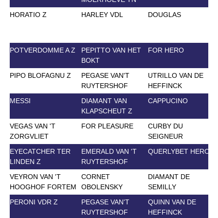
HORATIO Z
HARLEY VDL
DOUGLAS
POTVERDOMME A Z
PEPITTO VAN HET
FOR HERO
BOKT
PIPO BLOFAGNU Z
PEGASE VAN'T
UTRILLO VAN DE
RUYTERSHOF
HEFFINCK
MESSI
DIAMANT VAN
CAPPUCINO
KLAPSCHEUT Z
VEGAS VAN 'T
FOR PLEASURE
CURBY DU
ZORGVLIET
SEIGNEUR
EYECATCHER TER
EMERALD VAN 'T
QUERLYBET HERO
LINDEN Z
RUYTERSHOF
VEYRON VAN 'T
CORNET
DIAMANT DE
HOOGHOF FORTEM
OBOLENSKY
SEMILLY
PERONI VDR Z
PEGASE VAN'T
QUINN VAN DE
RUYTERSHOF
HEFFINCK