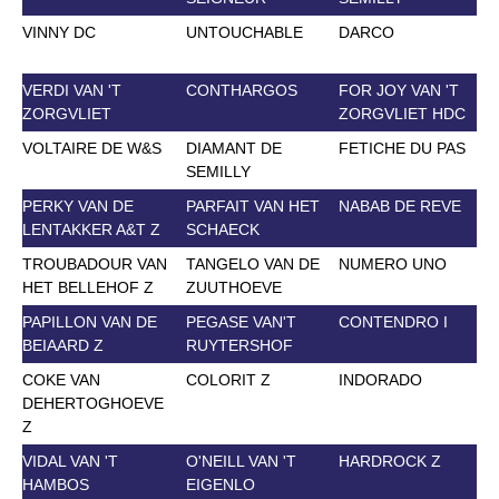
VINNY DC
UNTOUCHABLE
DARCO
VERDI VAN 'T
CONTHARGOS
FOR JOY VAN 'T
ZORGVLIET
ZORGVLIET HDC
VOLTAIRE DE W&S
DIAMANT DE
FETICHE DU PAS
SEMILLY
PERKY VAN DE
PARFAIT VAN HET
NABAB DE REVE
LENTAKKER A&T Z
SCHAECK
TROUBADOUR VAN
TANGELO VAN DE
NUMERO UNO
HET BELLEHOF Z
ZUUTHOEVE
PAPILLON VAN DE
PEGASE VAN'T
CONTENDRO I
BEIAARD Z
RUYTERSHOF
COKE VAN
COLORIT Z
INDORADO
DEHERTOGHOEVE
Z
VIDAL VAN 'T
O'NEILL VAN 'T
HARDROCK Z
HAMBOS
EIGENLO