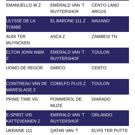
EMANUELLO W Z
EMERALD VAN 'T
CENTO LANO
RUYTERSHOF
ARCUS
ULYSSE DE LA
EL BARONE 111 Z
NAGANO
TOMBE
AUDI TER
ASCA Z
ZAMBESI TN
MUYNCKEN
ELTON JOHN W&M
EMERALD VAN 'T
TOULON
Z
RUYTERSHOF
UOMO DE REGOR
DARCO
CENTO
COINTREAU VAN DE
COMILFO PLUS Z
TOULON
WARESLAGE Z
PRIME TIME VG
POMMEROL DE
DIARADO
MUZE
E-SPIRIT V/D
EMERALD VAN 'T
ORLANDO
KATTEVENNEN Z
RUYTERSHOF
UKRAINE 111
QATAR VAN 'T
ELVIS TER PUTTE