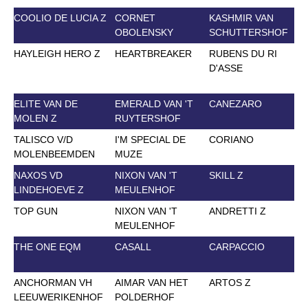
COOLIO DE LUCIA Z
CORNET
KASHMIR VAN
OBOLENSKY
SCHUTTERSHOF
HAYLEIGH HERO Z
HEARTBREAKER
RUBENS DU RI
D'ASSE
ELITE VAN DE
EMERALD VAN 'T
CANEZARO
MOLEN Z
RUYTERSHOF
TALISCO V/D
I'M SPECIAL DE
CORIANO
MOLENBEEMDEN
MUZE
NAXOS VD
NIXON VAN 'T
SKILL Z
LINDEHOEVE Z
MEULENHOF
TOP GUN
NIXON VAN 'T
ANDRETTI Z
MEULENHOF
THE ONE EQM
CASALL
CARPACCIO
ANCHORMAN VH
AIMAR VAN HET
ARTOS Z
LEEUWERIKENHOF
POLDERHOF