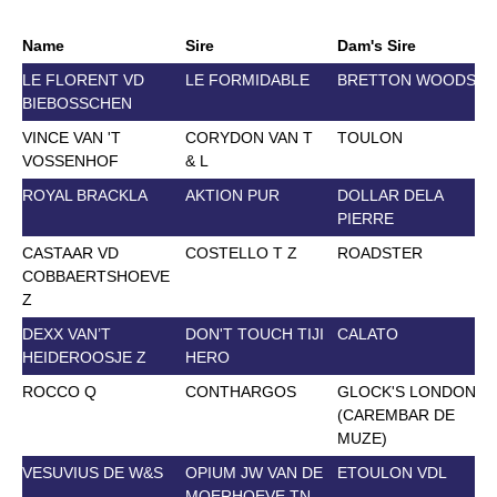
Name
Sire
Dam's Sire
D
LE FLORENT VD
LE FORMIDABLE
BRETTON WOODS
BIEBOSSCHEN
VINCE VAN 'T
CORYDON VAN T
TOULON
VOSSENHOF
& L
ROYAL BRACKLA
AKTION PUR
DOLLAR DELA
PIERRE
CASTAAR VD
COSTELLO T Z
ROADSTER
COBBAERTSHOEVE
Z
DEXX VAN’T
DON'T TOUCH TIJI
CALATO
HEIDEROOSJE Z
HERO
ROCCO Q
CONTHARGOS
GLOCK'S LONDON
(CAREMBAR DE
MUZE)
VESUVIUS DE W&S
OPIUM JW VAN DE
ETOULON VDL
MOERHOEVE TN