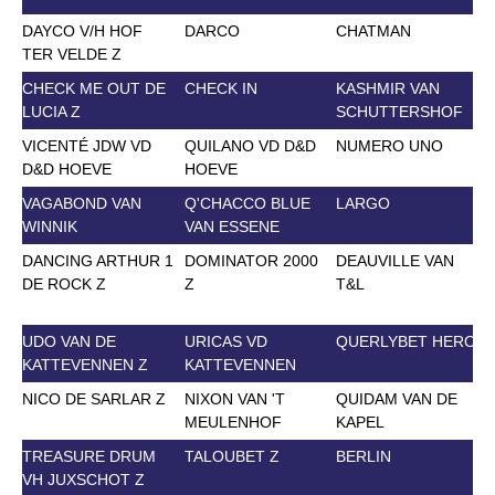
DAYCO V/H HOF
DARCO
CHATMAN
TER VELDE Z
CHECK ME OUT DE
CHECK IN
KASHMIR VAN
LUCIA Z
SCHUTTERSHOF
VICENTÉ JDW VD
QUILANO VD D&D
NUMERO UNO
D&D HOEVE
HOEVE
VAGABOND VAN
Q'CHACCO BLUE
LARGO
WINNIK
VAN ESSENE
DANCING ARTHUR 1
DOMINATOR 2000
DEAUVILLE VAN
DE ROCK Z
Z
T&L
UDO VAN DE
URICAS VD
QUERLYBET HERO
KATTEVENNEN Z
KATTEVENNEN
NICO DE SARLAR Z
NIXON VAN 'T
QUIDAM VAN DE
MEULENHOF
KAPEL
TREASURE DRUM
TALOUBET Z
BERLIN
VH JUXSCHOT Z