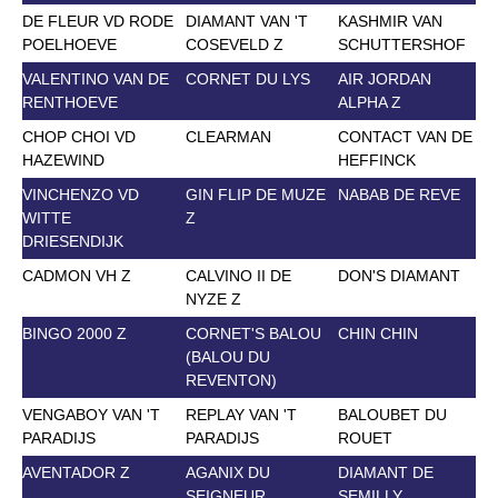
DE FLEUR VD RODE
DIAMANT VAN 'T
KASHMIR VAN
POELHOEVE
COSEVELD Z
SCHUTTERSHOF
VALENTINO VAN DE
CORNET DU LYS
AIR JORDAN
RENTHOEVE
ALPHA Z
CHOP CHOI VD
CLEARMAN
CONTACT VAN DE
HAZEWIND
HEFFINCK
VINCHENZO VD
GIN FLIP DE MUZE
NABAB DE REVE
WITTE
Z
DRIESENDIJK
CADMON VH Z
CALVINO II DE
DON'S DIAMANT
NYZE Z
BINGO 2000 Z
CORNET'S BALOU
CHIN CHIN
(BALOU DU
REVENTON)
VENGABOY VAN 'T
REPLAY VAN 'T
BALOUBET DU
PARADIJS
PARADIJS
ROUET
AVENTADOR Z
AGANIX DU
DIAMANT DE
SEIGNEUR
SEMILLY